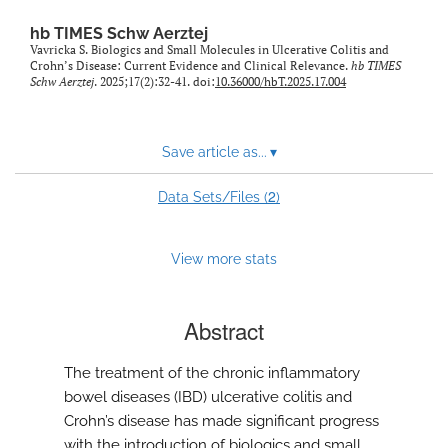
hb TIMES Schw Aerztej
Vavricka S. Biologics and Small Molecules in Ulcerative Colitis and
Crohn’s Disease: Current Evidence and Clinical Relevance.
hb TIMES
Schw Aerztej
. 2025;17(2):32-41. doi:
10.36000/hbT.2025.17.004
Save article as...
▾
2
Data Sets/Files (
)
View more stats
Abstract
The treatment of the chronic inflammatory
bowel diseases (IBD) ulcerative colitis and
Crohn’s disease has made significant progress
with the introduction of biologics and small