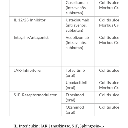
Guselkumab
Colitis ulcerosa
(intravenös,
Morbus Crohn
subkutan)
IL-12/23-Inhibitor
Ustekinumab
Colitis ulcerosa
(intravenös,
Morbus Crohn
subkutan)
Integrin-Antagonist
Vedolizumab
Colitis ulcerosa
(intravenös,
Morbus Crohn
subkutan)
JAK-Inhibitoren
Tofacitinib
Colitis ulcerosa
(oral)
Upadacitinib
Colitis ulcerosa
(oral)
Morbus Crohn
S1P-⁠Rezeptormodulator
Etrasimod
Colitis ulcerosa
(oral)
Ozanimod
Colitis ulcerosa
(oral)
IL, Interleukin; JAK, Januskinase, S1P, Sphingosin-1-