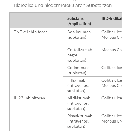
Biologika und niedermolekularen Substanzen.
Substanz
IBD-⁠lndikation
(Applikation)
TNF-α-Inhibitoren
Adalimumab
Colitis ulcerosa
(subkutan)
Morbus Crohn
Certolizumab
Morbus Crohn
pegol
(subkutan)
Golimumab
Colitis ulcerosa
(subkutan)
Infliximab
Colitis ulcerosa
(intravenös,
Morbus Crohn
subkutan)
IL-23-Inhibitoren
Mirikizumab
Colitis ulcerosa
(intravenös,
subkutan)
Risankizumab
Colitis ulcerosa
(intravenös,
Morbus Crohn
subkutan)