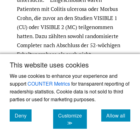
Patienten mit Colitis ulcerosa oder Morbus
Crohn, die zuvor an den Studien VISIBLE 1
(CU) oder VISIBLE 2 (MC) teilgenommen
hatten. Dazu zählten sowohl randomisierte
Completer nach Abschluss der 52-wöchigen
Erhaltungsphase als auch nicht-
This website uses cookies
randomisierte Responder, die nach der
dritten Vedolizumab-Infusion (Woche 6) in
We use cookies to enhance your experience and
Woche 14 auf die Behandlung angesprochen
support
COUNTER Metrics
for transparent reporting of
hatten. Alle Studienteilnehmer erhielten
readership statistics. Cookie data is not sold to third
parties or used for marketing purposes.
eine sub-kutane Erhaltungstherapie mit
Vedolizumab (108 mg alle zwei Wochen). Die
Deny
Customize
Allow all
analysierte Population stellt damit eine
cookies
cookies
cookies
≫
therapeutisch selektierte Gruppe dar; die
berichteten Remissionsraten erlauben