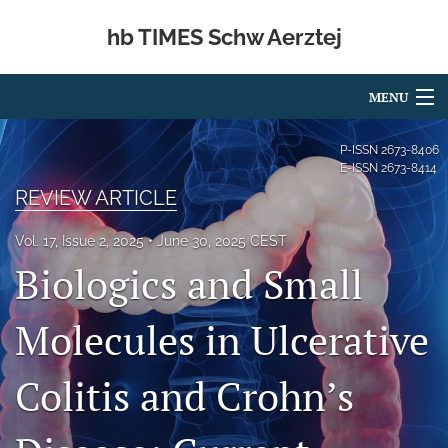
hb TIMES Schw Aerztej
MENU
Articles
P-ISSN
2673-8406
E-ISSN
2673-8414
For Authors
REVIEW ARTICLE
Editorial Board
Vol. 17, Issue 2, 2025
June 30, 2025 CEST
Biologics and Small
About
Issues
Molecules in Ulcerative
Publishing Policies
Colitis and Crohn’s
Open Access