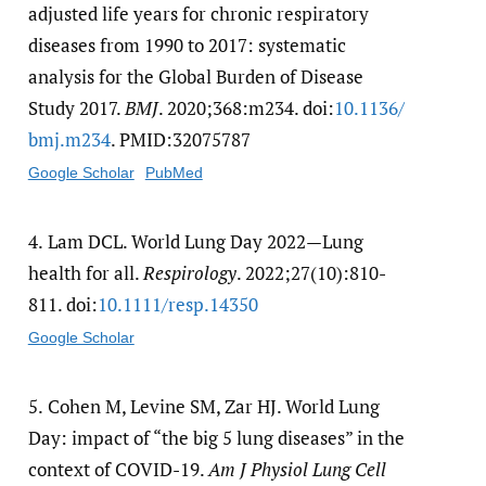
adjusted life years for chronic respiratory
diseases from 1990 to 2017: systematic
analysis for the Global Burden of Disease
Study 2017.
BMJ
. 2020;368:m234. doi:
10.1136/​
bmj.m234
. PMID:32075787
Google Scholar
PubMed
4.
Lam DCL. World Lung Day 2022—Lung
health for all.
Respirology
. 2022;27(10):810-
811. doi:
10.1111/​resp.14350
Google Scholar
5.
Cohen M, Levine SM, Zar HJ. World Lung
Day: impact of “the big 5 lung diseases” in the
context of COVID-19.
Am J Physiol Lung Cell