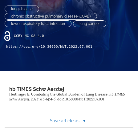
search
lung disease
X
chronic obstructive pulmonary disease (COPD)
(formerly
lower respiratory tract infection
lung cancer
Twitter)
Facebook
(opens
(opens
CCBY-NC-SA-4.0
in
in
LinkedIn
a
a
(opens
https://doi.org/10.36000/hbT.2022.07.001
new
new
in
RSS
tab)
tab)
a
feed
new
(opens
tab)
a
modal
with
hb TIMES Schw Aerztej
a
Heitlinger E. Combating the Global Burden of Lung Disease.
hb TIMES
link
Schw Aerztej
. 2023;7(5-6):4-5. doi:
10.36000/hbT.2022.07.001
to
feed)
Save article as...
▾