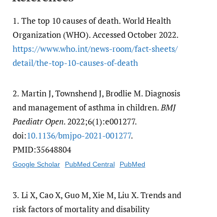
1.
The top 10 causes of death. World Health
Organization (WHO). Accessed October 2022.
https:/​/​www.who.int/​news-room/​fact-sheets/​
detail/​the-top-10-causes-of-death
2.
Martin J, Townshend J, Brodlie M. Diagnosis
and management of asthma in children.
BMJ
Paediatr Open
. 2022;6(1):e001277.
doi:
10.1136/​bmjpo-2021-001277
.
PMID:35648804
Google Scholar
PubMed Central
PubMed
3.
Li X, Cao X, Guo M, Xie M, Liu X. Trends and
risk factors of mortality and disability