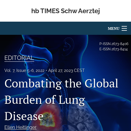
hb TIMES Schw Aerztej
MENU
Articles
P-ISSN
2673-8406
E-ISSN
2673-8414
For Authors
EDITORIAL
Editorial Board
Vol. 7, Issue 5-6, 2022
April 27, 2023 CEST
Combating the Global
About
Issues
Burden of Lung
Publishing Policies
Disease
Open Access
Ellen Heitlinger